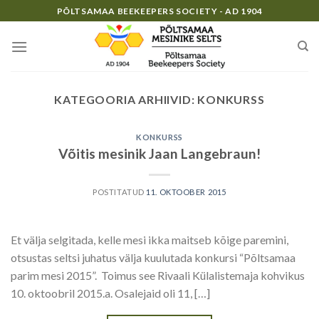
Skip
PÕLTSAMAA BEEKEEPERS SOCIETY - AD 1904
to
content
KATEGOORIA ARHIIVID:
KONKURSS
KONKURSS
Võitis mesinik Jaan Langebraun!
POSTITATUD
11. OKTOOBER 2015
Et välja selgitada, kelle mesi ikka maitseb kõige paremini,
otsustas seltsi juhatus välja kuulutada konkursi “Põltsamaa
parim mesi 2015”. Toimus see Rivaali Külalistemaja kohvikus
10. oktoobril 2015.a. Osalejaid oli 11, […]