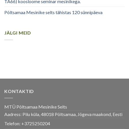
TA66) koosloome seminar mesinikega.
Põltsamaa Mesinike selts tähistas 120 sünnipäeva
JÄLGI MEID
KONTAKTID
MTÜ Põltsamaa Mesinike Selts
Aadress: Pilu küla, 48018 Põltsamaa, Jõgeva maakond, Eesti
Telefon:
+3725250204