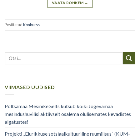
VAATA ROHKEM
→
Postitatud
Konkurss
VIIMASED UUDISED
Põltsamaa Mesinike Selts kutsub kõiki Jõgevamaa
mesindushuvilisi aktiivselt osalema olulisemates kevadistes
algatustes!
Projekti „Elurikkuse sotsiaalkultuuriline ruumilisus“ (KUM-