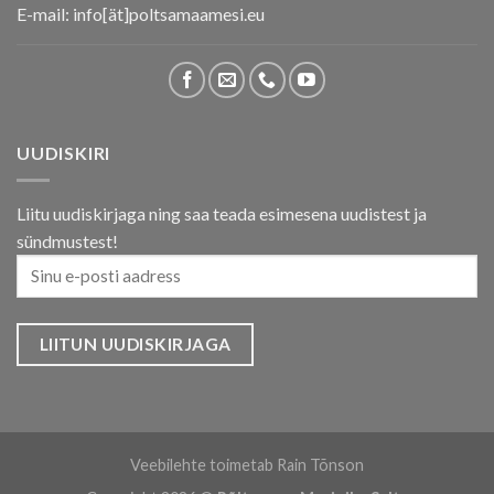
E-mail: info[ät]poltsamaamesi.eu
UUDISKIRI
Liitu uudiskirjaga ning saa teada esimesena uudistest ja
sündmustest!
Veebilehte toimetab Rain Tõnson